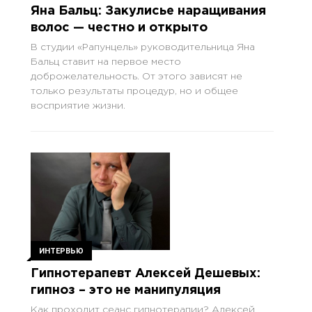
Яна Бальц: Закулисье наращивания
волос — честно и открыто
В студии «Рапунцель» руководительница Яна
Бальц ставит на первое место
доброжелательность. От этого зависят не
только результаты процедур, но и общее
восприятие жизни.
ИНТЕРВЬЮ
Гипнотерапевт Алексей Дешевых:
гипноз – это не манипуляция
Как проходит сеанс гипнотерапии? Алексей