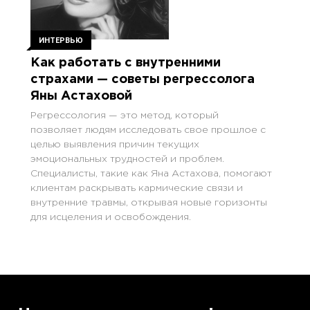
ИНТЕРВЬЮ
Как работать с внутренними
страхами — советы регрессолога
Яны Астаховой
Регрессология — это метод, который
позволяет людям исследовать свое прошлое с
целью выявления причин текущих
эмоциональных трудностей и проблем.
Специалисты, такие как Яна Астахова, помогают
клиентам раскрывать кармические связи и
внутренние травмы, открывая новые горизонты
для исцеления и освобождения.
”