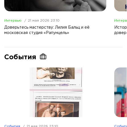
Интервью
21 мая 2026 23:10
Интер
Доверьтесь мастерству: Лилия Бальц и её
Истор
московская студия «Рапунцель»
довер
События
События
21 мая 2026 23:10
Событ