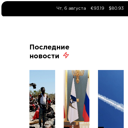
Чт, 6 августа
€93.19
$80.93
Последние
новости