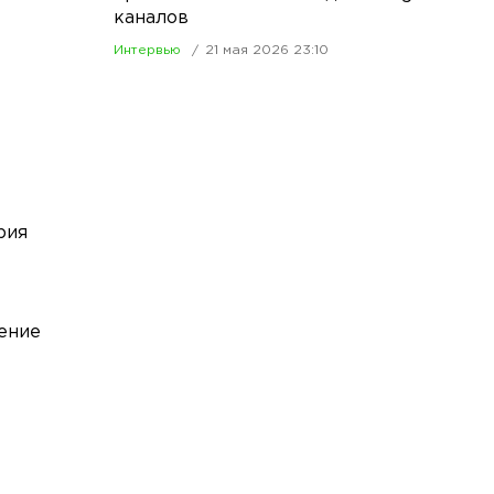
каналов
Интервью
21 мая 2026 23:10
рия
рение