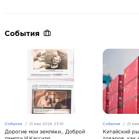
События
События
21 мая 2026 23:10
События
21 ма
Дорогие мои земляки... Доброй
Китайский ры
памяти И.Кассиля
товаров: как 