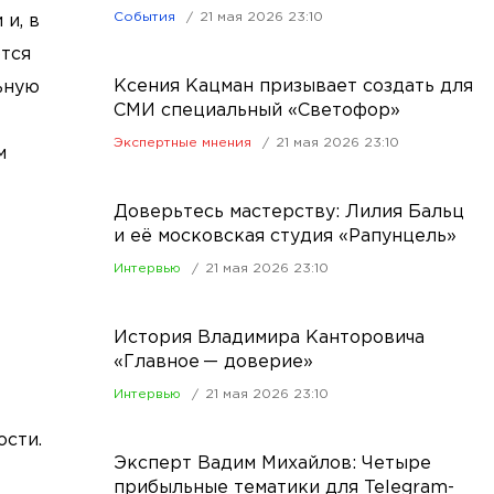
События
21 мая 2026 23:10
 и, в
ются
Ксения Кацман призывает создать для
ьную
СМИ специальный «Светофор»
Экспертные мнения
21 мая 2026 23:10
м
Доверьтесь мастерству: Лилия Бальц
и её московская студия «Рапунцель»
Интервью
21 мая 2026 23:10
История Владимира Канторовича
«Главное — доверие»
Интервью
21 мая 2026 23:10
ости.
Эксперт Вадим Михайлов: Четыре
прибыльные тематики для Telegram-