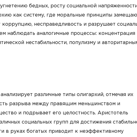
 угнетению бедных, росту социальной напряженности
архию как систему, где моральные принципы замеща
т коррупцию, несправедливость и разрушает социал
ем наблюдать аналогичные процессы: концентрация
итической нестабильности, популизму и авторитарны
 анализирует различные типы олигархий, отмечая их
ость разрыва между правящим меньшинством и
щество и подрывает его целостность. Аристотель
зличных социальных групп для достижения стабильн
ти в руках богатых приводит к неэффективному