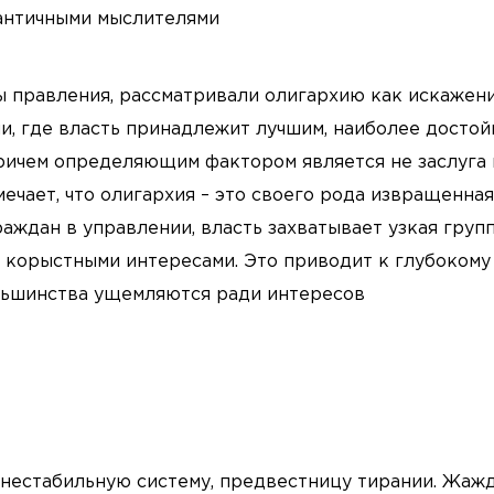
ы правления, рассматривали олигархию как искажен
ии, где власть принадлежит лучшим, наиболее досто
причем определяющим фактором является не заслуга
ечает, что олигархия – это своего рода извращенная
аждан в управлении, власть захватывает узкая групп
корыстными интересами. Это приводит к глубокому
ольшинства ущемляются ради интересов
 нестабильную систему, предвестницу тирании. Жаж