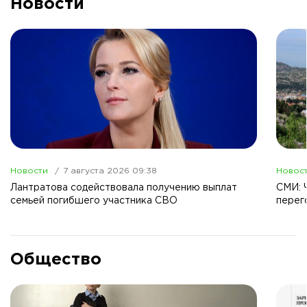
Новости
Новости
7 августа 2026 09:38
Новос
Лантратова содействовала получению выплат
СМИ: 
семьей погибшего участника СВО
перег
Общество