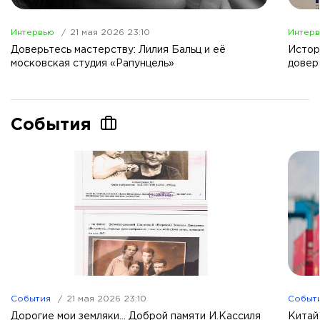
Интервью
21 мая 2026 23:10
Интер
Доверьтесь мастерству: Лилия Бальц и её
Истор
московская студия «Рапунцель»
довер
События
События
21 мая 2026 23:10
Событ
Дорогие мои земляки... Доброй памяти И.Кассиля
Китай