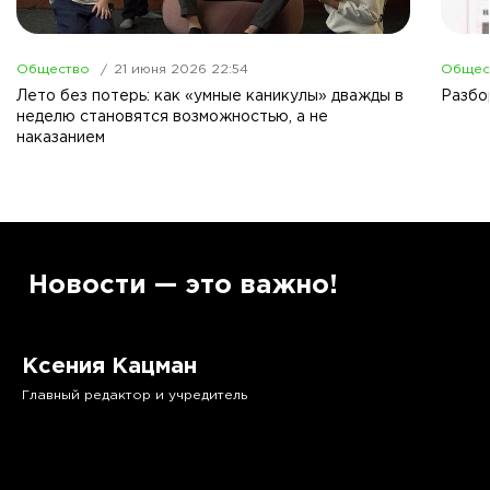
Общество
21 июня 2026 22:54
Общес
Лето без потерь: как «умные каникулы» дважды в
Разбо
неделю становятся возможностью, а не
наказанием
”
Новости — это важно!
Ксения Кацман
Главный редактор и учредитель