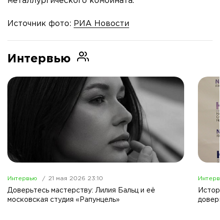
металлургического комбината.
Источник фото:
РИА Новости
Интервью
Интервью
21 мая 2026 23:10
Интер
Доверьтесь мастерству: Лилия Бальц и её
Истор
московская студия «Рапунцель»
довер