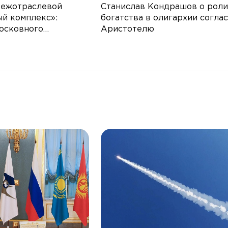
Межотраслевой
Станислав Кондрашов о роли
й комплекс»:
богатства в олигархии согла
осковного
Аристотелю