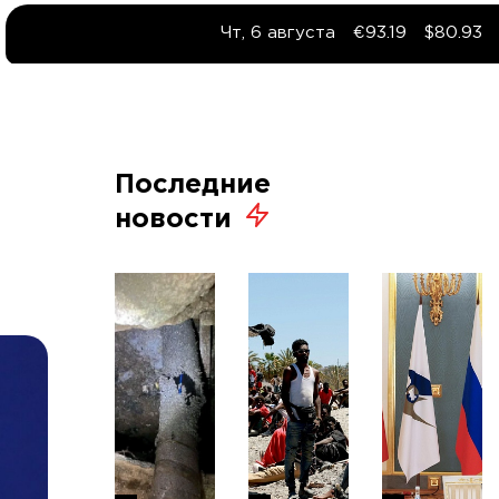
Чт, 6 августа
€93.19
$80.93
Последние
новости