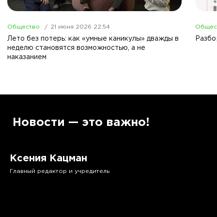
Общество
21 июня 2026 22:54
Общес
Лето без потерь: как «умные каникулы» дважды в
Разбо
неделю становятся возможностью, а не
наказанием
”
Новости — это важно!
Ксения Кацман
Главный редактор и учредитель