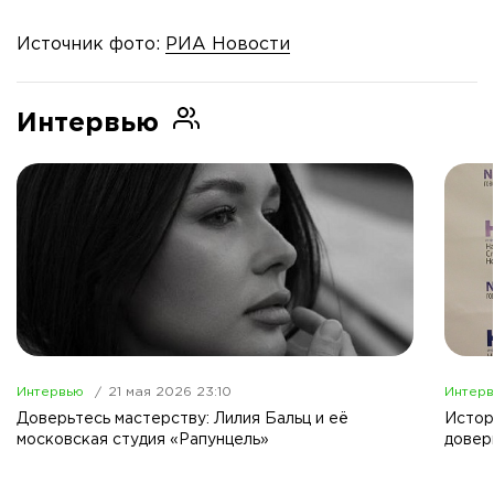
Источник фото:
РИА Новости
Интервью
Интервью
21 мая 2026 23:10
Интер
Доверьтесь мастерству: Лилия Бальц и её
Истор
московская студия «Рапунцель»
довер